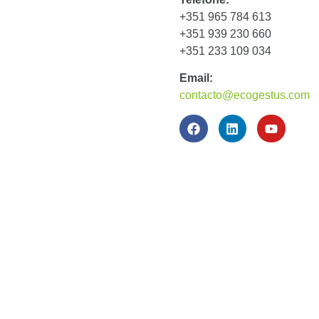
+351 965 784 613
+351 939 230 660
+351 233 109 034
Email:
contacto@ecogestus.com
A NATUREZA É INESGOTAVELMENTE SUSTE
É NOSSA RESPONSABILIDADE UNIVERSAL 
FUTURAS.